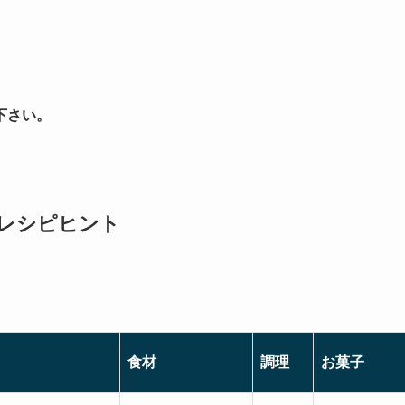
下さい。
/レシピヒント
食材
調理
お菓子