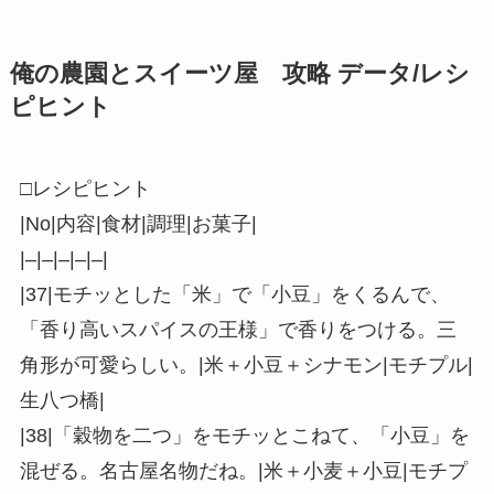
俺の農園とスイーツ屋 攻略 データ/レシ
ピヒント
□レシピヒント
|No|内容|食材|調理|お菓子|
|–|–|–|–|–|
|37|モチッとした「米」で「小豆」をくるんで、
「香り高いスパイスの王様」で香りをつける。三
角形が可愛らしい。|米＋小豆＋シナモン|モチプル|
生八つ橋|
|38|「穀物を二つ」をモチッとこねて、「小豆」を
混ぜる。名古屋名物だね。|米＋小麦＋小豆|モチプ