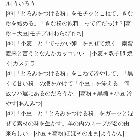
ル|ういろう|
|39|「とろみをつける粉」をモチッとこねて、きな
粉を絡める。「きな粉の原料」って何だっけ？|葛
粉＋大豆|モチプル|わらびもち|
|40|「小麦」と「でっかい卵」をまぜて焼く。南蛮
渡来と言うとなんかカッコいい。|小麦＋双子卵|焼
く|カステラ|
|41|「とろみをつける粉」をこねて冷やして、「黒
くて甘い粉」の液をかけて「小豆」を添える。何
故ソバ屋にあるのだろうか。|葛粉＋黒糖＋小豆|冷
やす|あんみつ|
|42|「小豆」と「とろみをつける粉」をガーッと混
ぜて素材の味を生かす。羊の肉のスープが名の由
来らしい。|小豆＋葛粉|ほぼそのまま|ようかん|