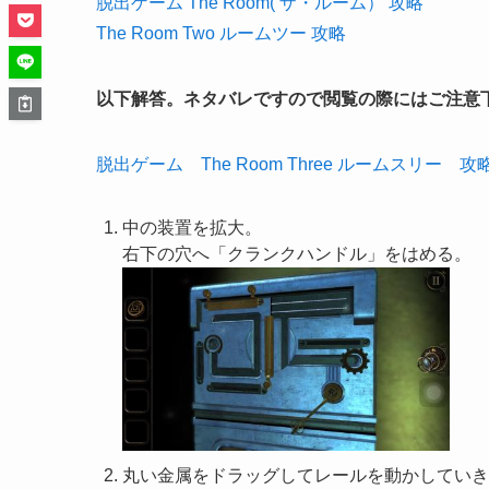
脱出ゲーム The Room( ザ・ルーム） 攻略
The Room Two ルームツー 攻略
以下解答。ネタバレですので閲覧の際にはご注意
脱出ゲーム The Room Three ルームスリー 
中の装置を拡大。
右下の穴へ「クランクハンドル」をはめる。
丸い金属をドラッグしてレールを動かしていき