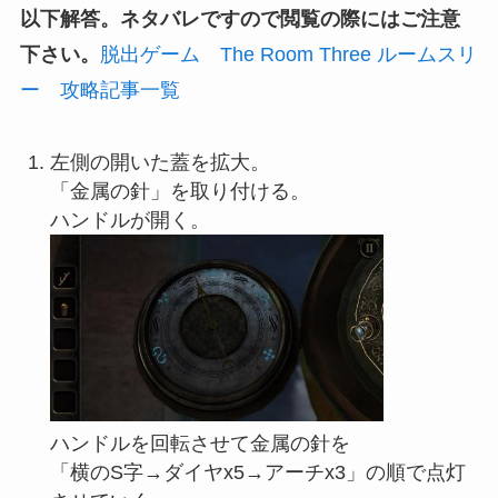
以下解答。ネタバレですので閲覧の際にはご注意
下さい。
脱出ゲーム The Room Three ルームスリ
ー 攻略記事一覧
左側の開いた蓋を拡大。
「金属の針」を取り付ける。
ハンドルが開く。
ハンドルを回転させて金属の針を
「横のS字→ダイヤx5→アーチx3」の順で点灯