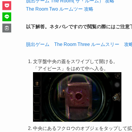
脱出ゲーム The Room( ザ・ルーム） 攻略
The Room Two ルームツー 攻略
以下解答。ネタバレですので閲覧の際にはご注意
脱出ゲーム The Room Three ルームスリー 
文字盤中央の蓋をスワイプして開ける。
「アイピース」をはめて中へ入る。
中央にあるフクロウのオブジェをタップして拡