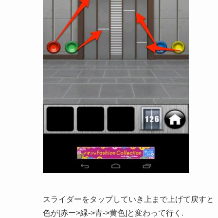
スライダーをタップしていき上まで上げて戻すと
色が[赤ー>緑->青->黄色]と変わって行く.