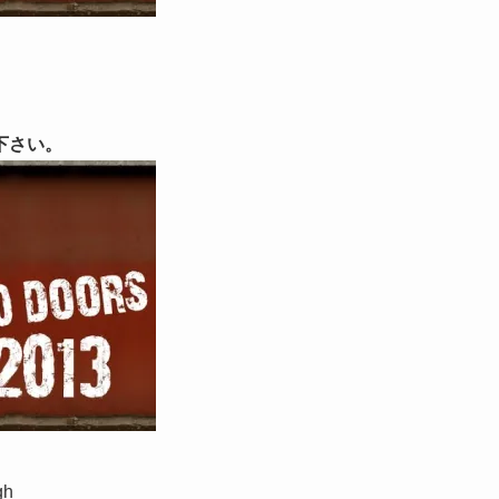
下さい。
gh