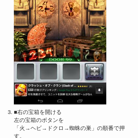
■右の宝箱を開ける
左の宝箱のボタンを
「火→ヘビ→ドクロ→蜘蛛の巣」の順番で押
す。