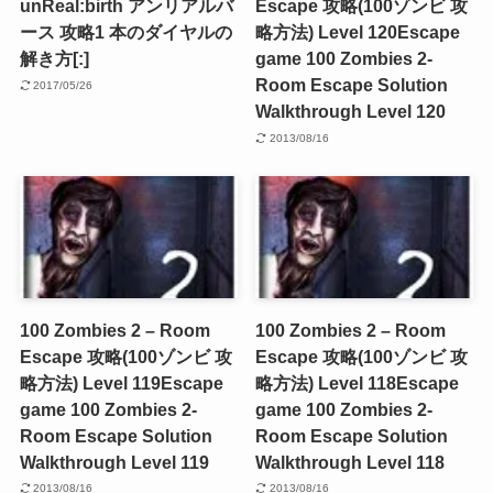
unReal:birth アンリアルバ
Escape 攻略(100ゾンビ 攻
ース 攻略1 本のダイヤルの
略方法) Level 120
Escape
解き方[:]
game 100 Zombies 2-
Room Escape Solution
2017/05/26
Walkthrough Level 120
2013/08/16
100 Zombies 2 – Room
100 Zombies 2 – Room
Escape 攻略(100ゾンビ 攻
Escape 攻略(100ゾンビ 攻
略方法) Level 119
Escape
略方法) Level 118
Escape
game 100 Zombies 2-
game 100 Zombies 2-
Room Escape Solution
Room Escape Solution
Walkthrough Level 119
Walkthrough Level 118
2013/08/16
2013/08/16