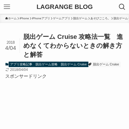
LAGRANGE BLOG
ホーム
iPhone
iPhoneアプリ
ゲームアプリ
脱出ゲーム
あそびごころ。
脱出ゲーム C
脱出ゲーム Cruise 攻略法一覧 進
2018
めなくてわからないときの解き方
4/04
と解答
アプリ攻略記事
脱出ゲーム攻略
脱出ゲーム Cruise
脱出ゲーム Cruise
2018/04/04
スポンサードリンク