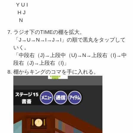
Y U I

 H J

ラジオ下のTIMEの棚を拡大。
「J→U→N→I→J→I」の順で黒丸をタップして
いく。
「中段右（J)→上段中（U)→N→上段右（I)→中
段右（J)→上段右（I)」
棚からキングのコマを手に入れる。