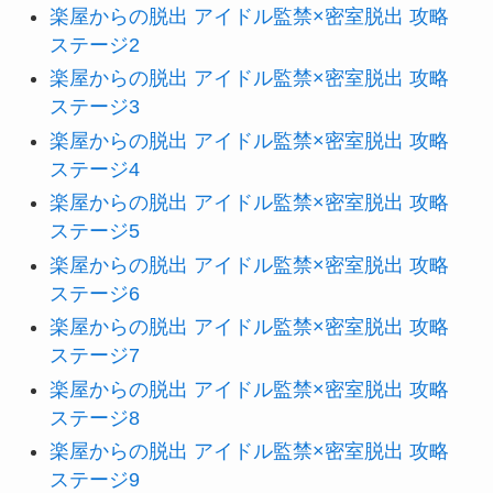
楽屋からの脱出 アイドル監禁×密室脱出 攻略
ステージ2
楽屋からの脱出 アイドル監禁×密室脱出 攻略
ステージ3
楽屋からの脱出 アイドル監禁×密室脱出 攻略
ステージ4
楽屋からの脱出 アイドル監禁×密室脱出 攻略
ステージ5
楽屋からの脱出 アイドル監禁×密室脱出 攻略
ステージ6
楽屋からの脱出 アイドル監禁×密室脱出 攻略
ステージ7
楽屋からの脱出 アイドル監禁×密室脱出 攻略
ステージ8
楽屋からの脱出 アイドル監禁×密室脱出 攻略
ステージ9