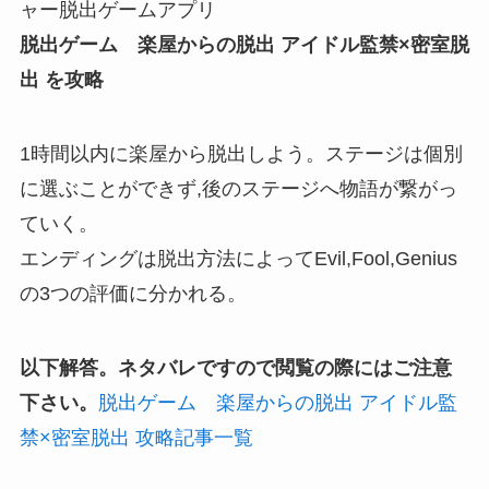
ャー脱出ゲームアプリ
脱出ゲーム 楽屋からの脱出 アイドル監禁×密室脱
出 を攻略
1時間以内に楽屋から脱出しよう。ステージは個別
に選ぶことができず,後のステージへ物語が繋がっ
ていく。
エンディングは脱出方法によってEvil,Fool,Genius
の3つの評価に分かれる。
以下解答。ネタバレですので閲覧の際にはご注意
下さい。
脱出ゲーム 楽屋からの脱出 アイドル監
禁×密室脱出 攻略記事一覧