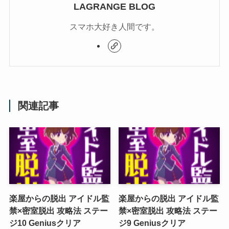
LAGRANGE BLOG
スマホ大好き人間です。
関連記事
楽屋からの脱出 アイドル監
楽屋からの脱出 アイドル監
禁×密室脱出 攻略法 ステー
禁×密室脱出 攻略法 ステー
ジ10 Geniusクリア
ジ9 Geniusクリア