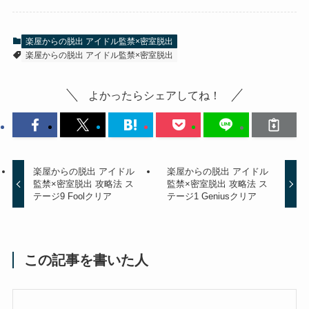
楽屋からの脱出 アイドル監禁×密室脱出
楽屋からの脱出 アイドル監禁×密室脱出
よかったらシェアしてね！
楽屋からの脱出 アイドル
楽屋からの脱出 アイドル
監禁×密室脱出 攻略法 ス
監禁×密室脱出 攻略法 ス
テージ9 Foolクリア
テージ1 Geniusクリア
この記事を書いた人