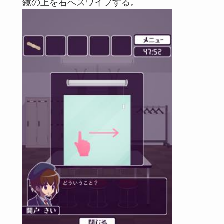
鏡の上を右へスワイプする。