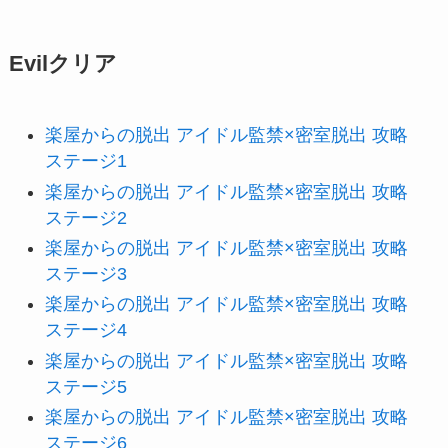
Evilクリア
楽屋からの脱出 アイドル監禁×密室脱出 攻略
ステージ1
楽屋からの脱出 アイドル監禁×密室脱出 攻略
ステージ2
楽屋からの脱出 アイドル監禁×密室脱出 攻略
ステージ3
楽屋からの脱出 アイドル監禁×密室脱出 攻略
ステージ4
楽屋からの脱出 アイドル監禁×密室脱出 攻略
ステージ5
楽屋からの脱出 アイドル監禁×密室脱出 攻略
ステージ6