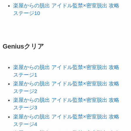
楽屋からの脱出 アイドル監禁×密室脱出 攻略
ステージ10
Geniusクリア
楽屋からの脱出 アイドル監禁×密室脱出 攻略
ステージ1
楽屋からの脱出 アイドル監禁×密室脱出 攻略
ステージ2
楽屋からの脱出 アイドル監禁×密室脱出 攻略
ステージ3
楽屋からの脱出 アイドル監禁×密室脱出 攻略
ステージ4