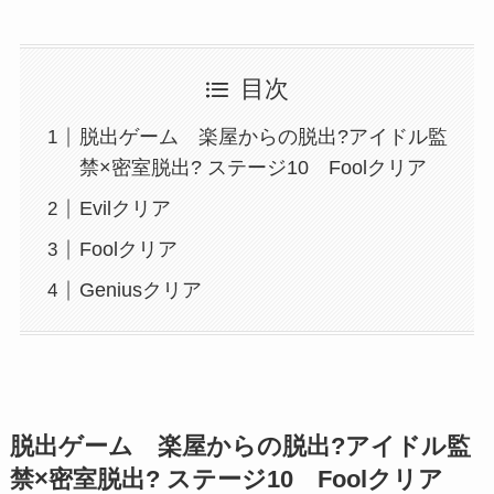
目次
脱出ゲーム 楽屋からの脱出?アイドル監
禁×密室脱出? ステージ10 Foolクリア
Evilクリア
Foolクリア
Geniusクリア
脱出ゲーム 楽屋からの脱出?アイドル監
禁×密室脱出? ステージ10 Foolクリア