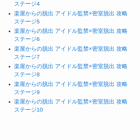
ステージ4
楽屋からの脱出 アイドル監禁×密室脱出 攻略
ステージ5
楽屋からの脱出 アイドル監禁×密室脱出 攻略
ステージ6
楽屋からの脱出 アイドル監禁×密室脱出 攻略
ステージ7
楽屋からの脱出 アイドル監禁×密室脱出 攻略
ステージ8
楽屋からの脱出 アイドル監禁×密室脱出 攻略
ステージ9
楽屋からの脱出 アイドル監禁×密室脱出 攻略
ステージ10