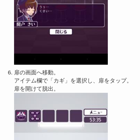
扉の画面へ移動。
アイテム欄で「カギ」を選択し、扉をタップ。
扉を開けて脱出。