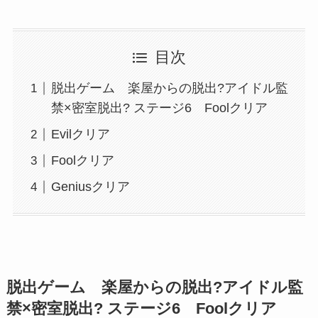
目次
脱出ゲーム 楽屋からの脱出?アイドル監
禁×密室脱出? ステージ6 Foolクリア
Evilクリア
Foolクリア
Geniusクリア
脱出ゲーム 楽屋からの脱出?アイドル監
禁×密室脱出? ステージ6 Foolクリア