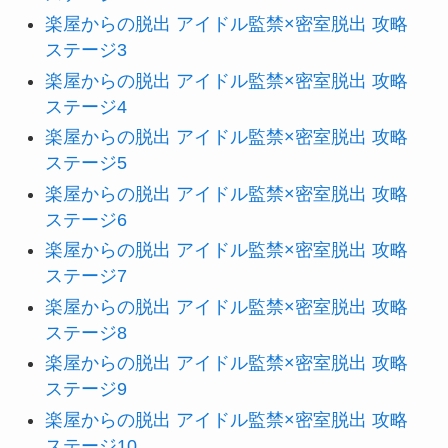
楽屋からの脱出 アイドル監禁×密室脱出 攻略
ステージ3
楽屋からの脱出 アイドル監禁×密室脱出 攻略
ステージ4
楽屋からの脱出 アイドル監禁×密室脱出 攻略
ステージ5
楽屋からの脱出 アイドル監禁×密室脱出 攻略
ステージ6
楽屋からの脱出 アイドル監禁×密室脱出 攻略
ステージ7
楽屋からの脱出 アイドル監禁×密室脱出 攻略
ステージ8
楽屋からの脱出 アイドル監禁×密室脱出 攻略
ステージ9
楽屋からの脱出 アイドル監禁×密室脱出 攻略
ステージ10