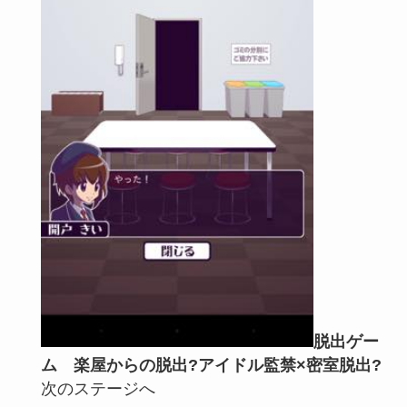
脱出ゲー
ム 楽屋からの脱出?アイドル監禁×密室脱出?
次のステージへ