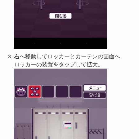
右へ移動してロッカーとカーテンの画面へ
ロッカーの装置をタップして拡大。