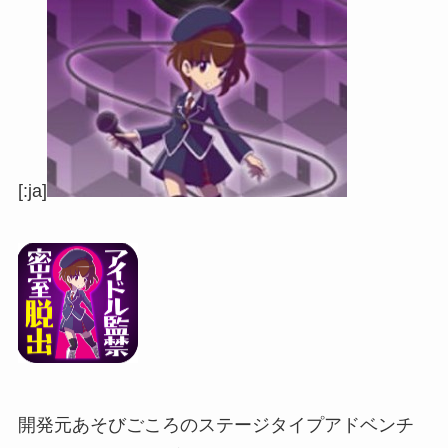
[:ja]
開発元あそびごころのステージタイプアドベンチ