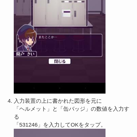
入力装置の上に書かれた図形を元に
「ヘルメット」と「缶バッジ」の数値を入力す
る
「531246」を入力してOKをタップ。