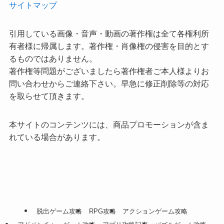
サイトマップ
引用している画像・音声・動画の著作権は全て各権利所
有者様に帰属します。著作権・肖像権の侵害を目的とす
るものではありません。
著作権等問題がございましたら著作権者ご本人様よりお
問い合わせからご連絡下さい。早急に修正削除等の対応
を取らせて頂きます。
本サイトのコンテンツには、商品プロモーションが含ま
れている場合があります。
脱出ゲーム攻略
RPG攻略
アクションゲーム攻略