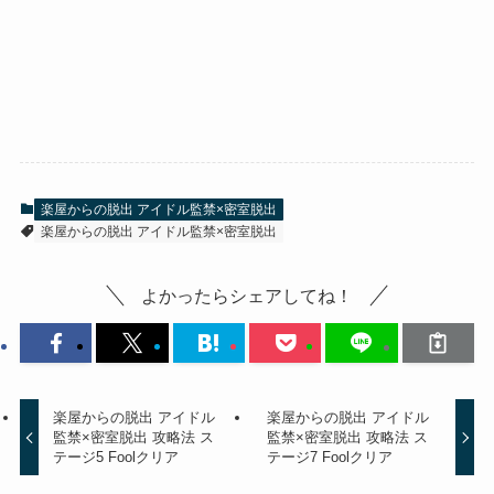
楽屋からの脱出 アイドル監禁×密室脱出
楽屋からの脱出 アイドル監禁×密室脱出
よかったらシェアしてね！
楽屋からの脱出 アイドル
楽屋からの脱出 アイドル
監禁×密室脱出 攻略法 ス
監禁×密室脱出 攻略法 ス
テージ5 Foolクリア
テージ7 Foolクリア