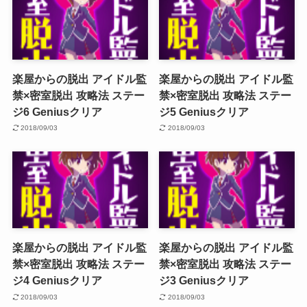
楽屋からの脱出 アイドル監
楽屋からの脱出 アイドル監
禁×密室脱出 攻略法 ステー
禁×密室脱出 攻略法 ステー
ジ6 Geniusクリア
ジ5 Geniusクリア
2018/09/03
2018/09/03
楽屋からの脱出 アイドル監
楽屋からの脱出 アイドル監
禁×密室脱出 攻略法 ステー
禁×密室脱出 攻略法 ステー
ジ4 Geniusクリア
ジ3 Geniusクリア
2018/09/03
2018/09/03