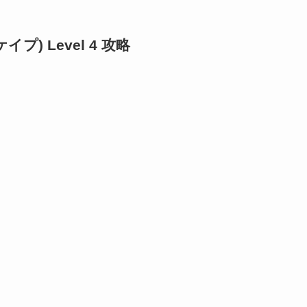
イプ) Level 4 攻略