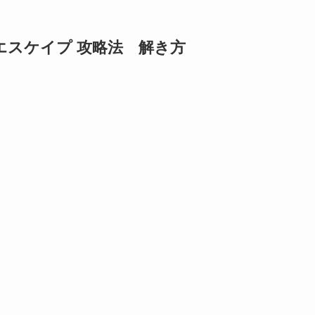
ッシュエスケイプ 攻略法 解き方