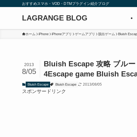
おすすめスマホ・VOD・DTMプラグイン紹介ブログ
LAGRANGE BLOG
ホーム
iPhone
iPhoneアプリ
ゲームアプリ
脱出ゲーム
Bluish Esca
Bluish Escape 攻略 
2013
8/05
4
Escape game Bluish Esc
2013/08/05
Bluish Escape
Bluish Escape
スポンサードリンク