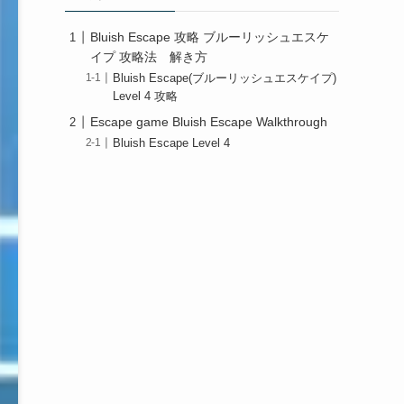
Bluish Escape 攻略 ブルーリッシュエスケ
イプ 攻略法 解き方
Bluish Escape(ブルーリッシュエスケイプ)
Level 4 攻略
Escape game Bluish Escape Walkthrough
Bluish Escape Level 4