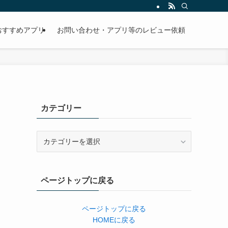
おすすめアプリ
お問い合わせ・アプリ等のレビュー依頼
カテゴリー
カ
テ
ゴ
リ
ページトップに戻る
ー
ページトップに戻る
HOMEに戻る