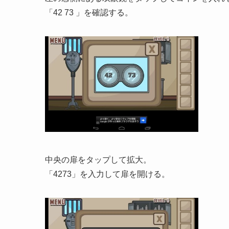
「42 73 」を確認する。
中央の扉をタップして拡大。
「4273」を入力して扉を開ける。