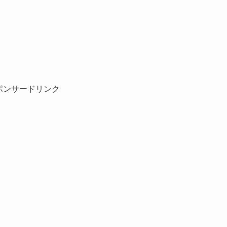
ポンサードリンク