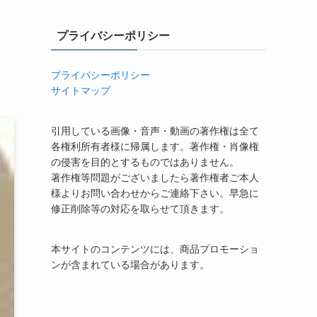
プライバシーポリシー
プライバシーポリシー
サイトマップ
引用している画像・音声・動画の著作権は全て
各権利所有者様に帰属します。著作権・肖像権
の侵害を目的とするものではありません。
著作権等問題がございましたら著作権者ご本人
様よりお問い合わせからご連絡下さい。早急に
修正削除等の対応を取らせて頂きます。
本サイトのコンテンツには、商品プロモーショ
ンが含まれている場合があります。