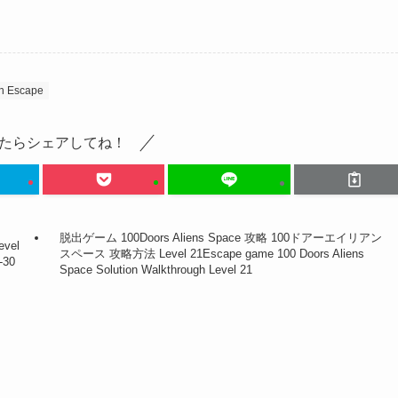
h Escape
たらシェアしてね！
脱出ゲーム 100Doors Aliens Space 攻略 100ドアーエイリアン
vel
スペース 攻略方法 Level 21
Escape game 100 Doors Aliens
-30
Space Solution Walkthrough Level 21