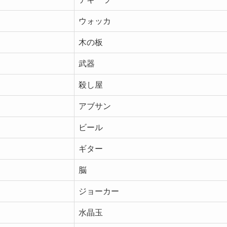
ウォッカ
木の板
武器
殺し屋
アブサン
ビール
ギター
脳
ジョーカー
水晶玉