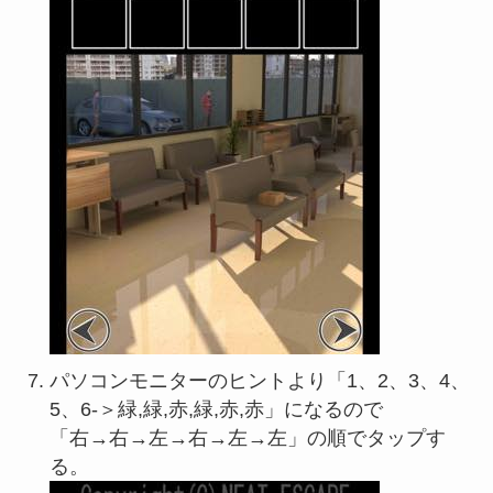
パソコンモニターのヒントより「1、2、3、4、
5、6-＞緑,緑,赤,緑,赤,赤」になるので
「右→右→左→右→左→左」の順でタップす
る。