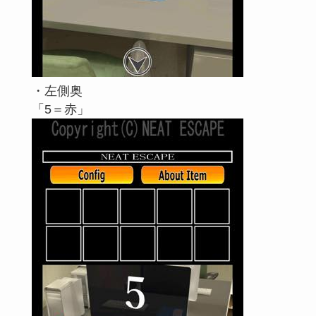
・左側奥
「5＝赤」