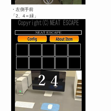
・左側手前
「2、4＝緑」