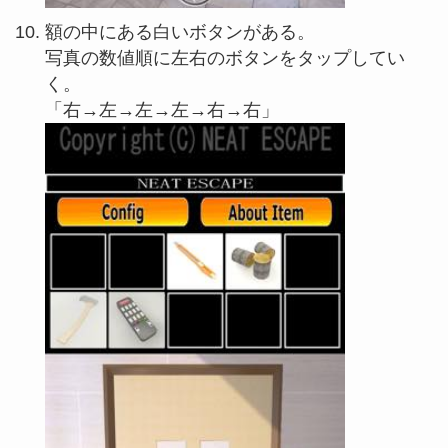
額の中にある白いボタンがある。
写真の数値順に左右のボタンをタップしてい
く。
「右→左→左→左→右→右」