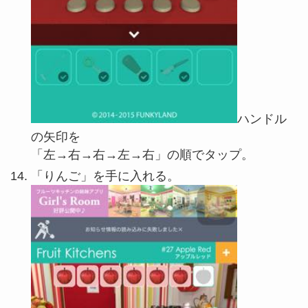
ハンドル
の矢印を
「左→右→右→左→右」の順でタップ。
「りんご」を手に入れる。