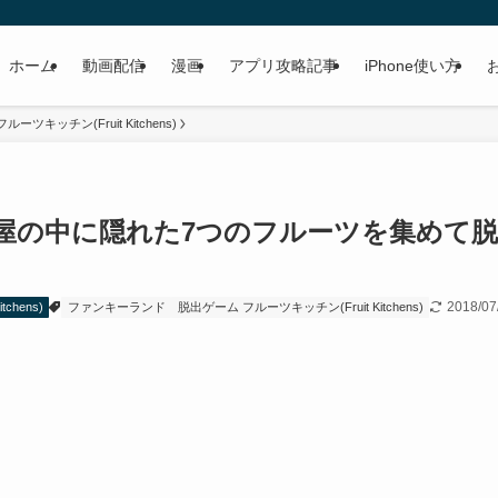
ホーム
動画配信
漫画
アプリ攻略記事
iPhone使い方
ーツキッチン(Fruit Kitchens)
略一覧 部屋の中に隠れた7つのフルーツを集めて脱
2018/07
chens)
ファンキーランド
脱出ゲーム フルーツキッチン(Fruit Kitchens)