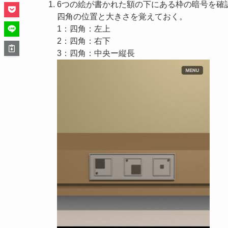
6つの絵が書かれた額の下にある枠の暗号を確
四角の位置と大きさを覚えておく。
1：四角：左上
2：四角：右下
3：四角：中央ー縦長