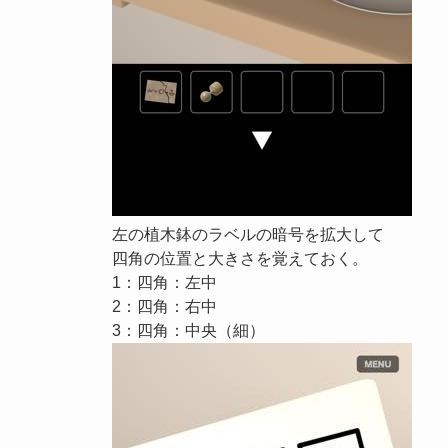
左の植木鉢のラベルの暗号を拡大して
四角の位置と大きさを覚えておく。
1：四角：左中
2：四角：右中
3：四角：中央（細）