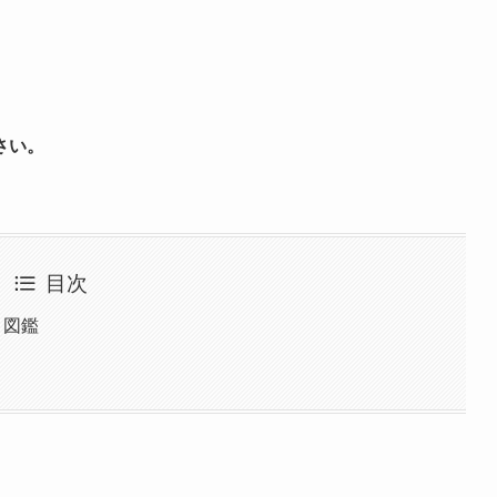
さい。
目次
 図鑑