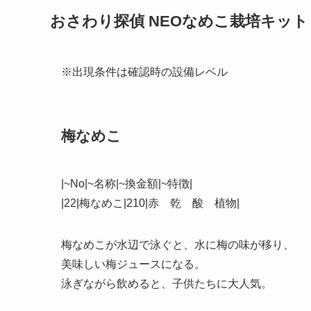
おさわり探偵 NEOなめこ栽培キット
※出現条件は確認時の設備レベル
梅なめこ
|~No|~名称|~換金額|~特徴|
|22|梅なめこ|210|赤 乾 酸 植物|
梅なめこが水辺で泳ぐと、水に梅の味が移り、
美味しい梅ジュースになる。
泳ぎながら飲めると、子供たちに大人気。