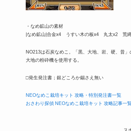
・なめ鉱山の素材
|なめ鉱山|合金x4 うすい木の板x4 丸太x2 荒縄x4
NO213は石炭なめこ。「黒、大地、岩、硬、昔
大地の粉砕機を使用する。
□発生発注書；銀どころか錫さえ無い
NEOなめこ栽培キット 攻略・特別発注書一覧
おさわり探偵 NEOなめこ栽培キット 攻略記事一
ス