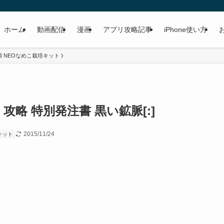
ホーム
動画配信
漫画
アプリ攻略記事
iPhone使い方
 NEOなめこ栽培キット
 攻略 特別発注書 黒い鉱脈[:]
2015/11/24
キット