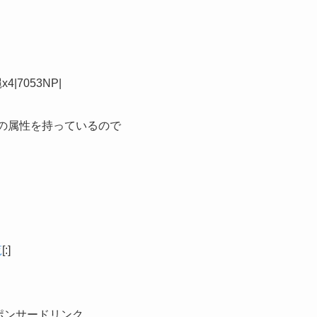
|7053NP|
」の属性を持っているので
覧
[:]
ポンサードリンク