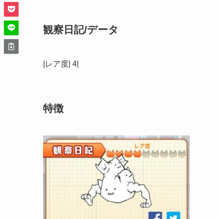
観察日記/データ
|レア度| 4|
特徴