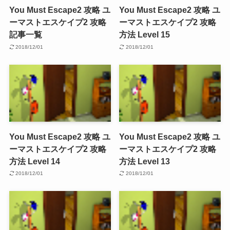
You Must Escape2 攻略 ユ
You Must Escape2 攻略 ユ
ーマストエスケイプ2 攻略
ーマストエスケイプ2 攻略
記事一覧
方法 Level 15
2018/12/01
2018/12/01
You Must Escape2 攻略 ユ
You Must Escape2 攻略 ユ
ーマストエスケイプ2 攻略
ーマストエスケイプ2 攻略
方法 Level 14
方法 Level 13
2018/12/01
2018/12/01