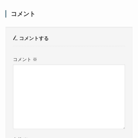
コメント
コメントする
コメント
※