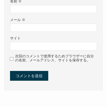
名前
※
メール
※
サイト
次回のコメントで使用するためブラウザーに自分
の名前、メールアドレス、サイトを保存する。