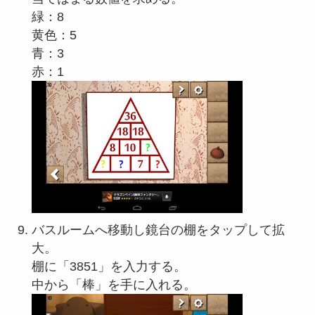
緑：8
黄色：5
青：3
赤：1
バスルームへ移動し鏡台の棚をタップして拡
大。
棚に「3851」を入力する。
中から「棒」を手に入れる。