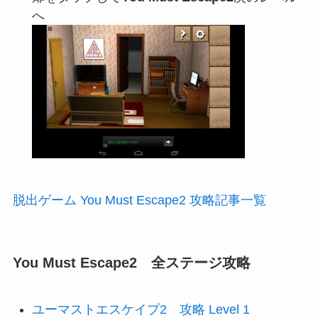
へ
脱出ゲーム You Must Escape2 攻略記事一覧
You Must Escape2 全ステージ攻略
ユーマストエスケイプ2 攻略 Level 1