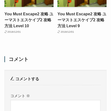
You Must Escape2 攻略 ユ
You Must Escape2 攻略 ユ
ーマストエスケイプ2 攻略
ーマストエスケイプ2 攻略
方法 Level 10
方法 Level 9
2018/12/01
2018/12/01
コメント
コメントする
コメント
※