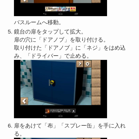
バスルームへ移動。
鏡台の扉をタップして拡大。
扉の穴に「ドアノブ」を取り付ける。
取り付けた「ドアノブ」に「ネジ」をはめ込
み、「ドライバー」で止める。
扉をあけて「布」「スプレー缶」を手に入れ
る。