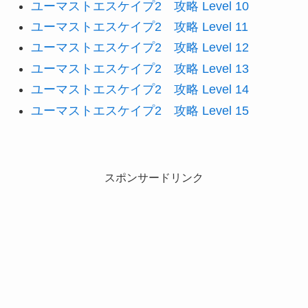
ユーマストエスケイプ2 攻略 Level 10
ユーマストエスケイプ2 攻略 Level 11
ユーマストエスケイプ2 攻略 Level 12
ユーマストエスケイプ2 攻略 Level 13
ユーマストエスケイプ2 攻略 Level 14
ユーマストエスケイプ2 攻略 Level 15
スポンサードリンク