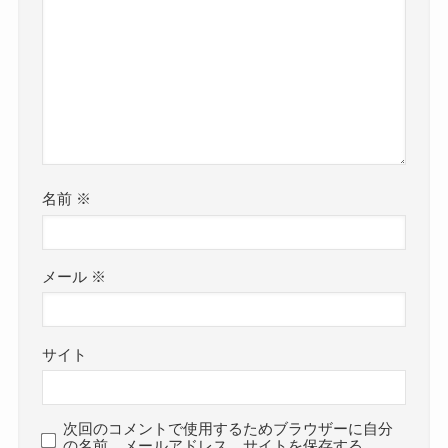
名前
※
メール
※
サイト
次回のコメントで使用するためブラウザーに自分
の名前、メールアドレス、サイトを保存する。