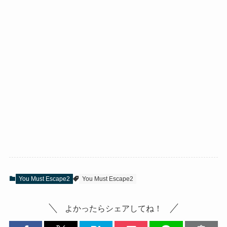
You Must Escape2
You Must Escape2
よかったらシェアしてね！