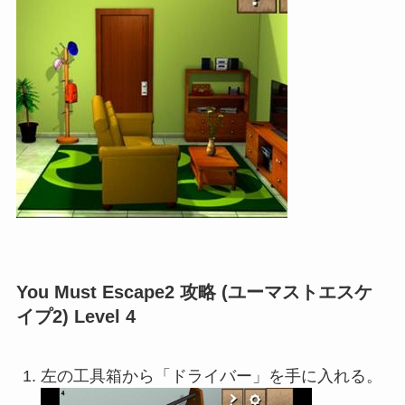
You Must Escape2 攻略 (ユーマストエスケ
イプ2) Level 4
左の工具箱から「ドライバー」を手に入れる。