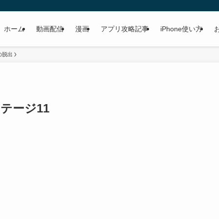
ホーム
動画配信
漫画
アプリ攻略記事
iPhone使い方
の脱出
テージ11