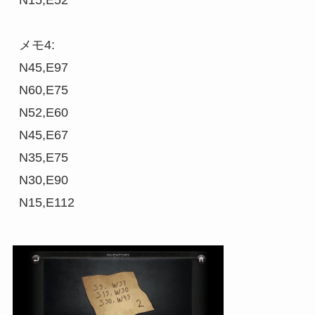
N15,E52

メモ4:

N45,E97

N60,E75

N52,E60

N45,E67

N35,E75

N30,E90
