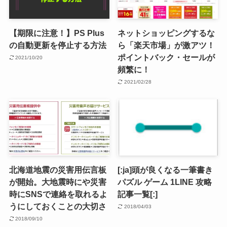
【期限に注意！】PS Plus
ネットショッピングするな
の自動更新を停止する方法
ら「楽天市場」が激アツ！
ポイントバック・セールが
2021/10/20
頻繁に！
2021/02/28
北海道地震の災害用伝言板
[:ja]頭が良くなる一筆書き
が開始。大地震時にや災害
パズル ゲーム 1LINE 攻略
時にSNSで連絡を取れるよ
記事一覧[:]
うにしておくことの大切さ
2018/04/03
2018/09/10