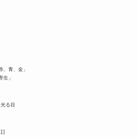
、赤、青、金」
寄生」
に光る目
覧
[:]