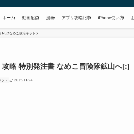
ホーム
動画配信
漫画
アプリ攻略記事
iPhone使い方
 NEOなめこ栽培キット
ト 攻略 特別発注書 なめこ冒険隊鉱山へ[:]
2015/11/24
キット