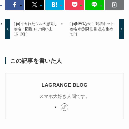
[:ja]イカれたツルの恩返し
[:ja]NEOなめこ栽培キット
攻略・図鑑 レア飼い主
攻略 特別発注書 星を集め
16~20[:]
て[:]
この記事を書いた人
LAGRANGE BLOG
スマホ大好き人間です。