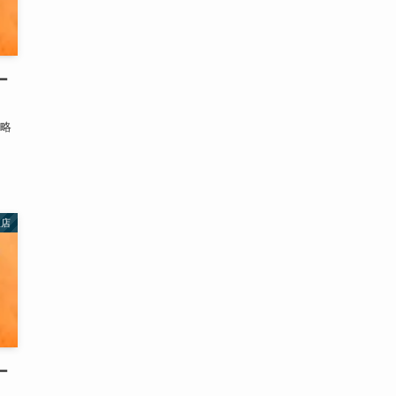
ー
攻略
理店
ー