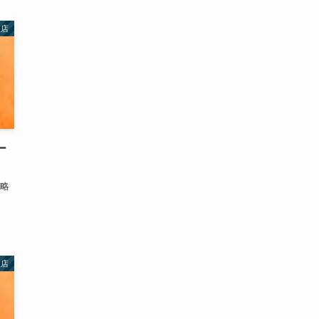
理店
ー
攻略
理店