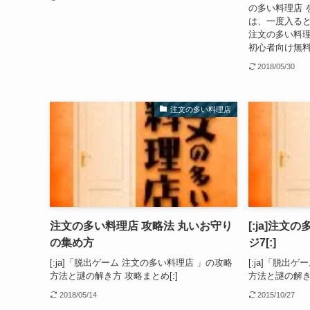
の多い料理店 
は、一度入る
注文の多い料理
初心者向け無料
2018/05/30
注文の多い料理店
注文の多い料理店 攻略法 丸いお守り
[:ja]注文
の集め方
ジ7[:]
[:ja]「脱出ゲーム 注文の多い料理店 」の攻略
[:ja]「脱出
方法と謎の解き方 攻略まとめ[:]
方法と謎の解き方
2018/05/14
2015/10/27