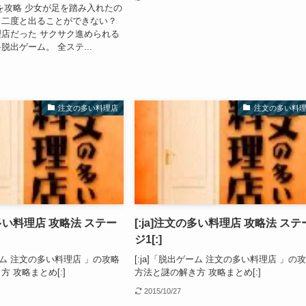
を攻略 少女が足を踏み入れたの
と二度と出ることができない？
店だった サクサク進められる
脱出ゲーム。 全ステ...
注文の多い料理店
注文の多い料
の多い料理店 攻略法 ステー
[:ja]注文の多い料理店 攻略法 ステ
ジ1[:]
ゲーム 注文の多い料理店 」の攻略
[:ja]「脱出ゲーム 注文の多い料理店 」の
 攻略まとめ[:]
方法と謎の解き方 攻略まとめ[:]
2015/10/27