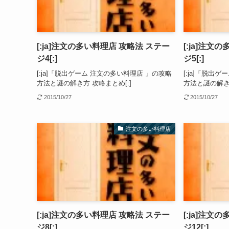
[:ja]注文の多い料理店 攻略法 ステー
[:ja]注文
ジ4[:]
ジ5[:]
[:ja]「脱出ゲーム 注文の多い料理店 」の攻略
[:ja]「脱出
方法と謎の解き方 攻略まとめ[:]
方法と謎の解き方
2015/10/27
2015/10/27
注文の多い料理店
[:ja]注文の多い料理店 攻略法 ステー
[:ja]注文
ジ8[:]
ジ12[:]