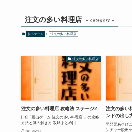
注文の多い料理店
– category –
脱出ゲーム
注文の多い料理店
注文の多い料理店
注文の多い料理店 攻略法 ステージ2
注文の多い料
ンドの出し
[:ja]「脱出ゲーム 注文の多い料理店 」の攻略
方法と謎の解き方 攻略まとめ[:]
開発元あそび
ンチャー脱出ゲ
2019/02/14