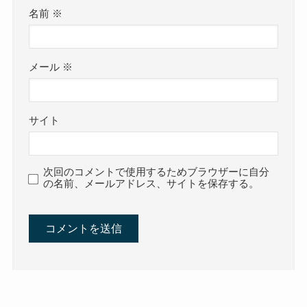
名前
※
メール
※
サイト
次回のコメントで使用するためブラウザーに自分
の名前、メールアドレス、サイトを保存する。