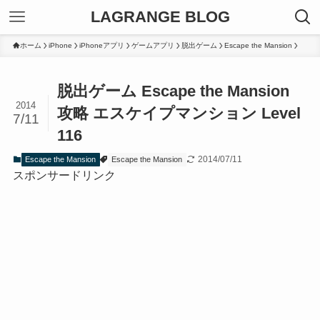
LAGRANGE BLOG
ホーム
iPhone
iPhoneアプリ
ゲームアプリ
脱出ゲーム
Escape the Mansion
脱出ゲーム Escape the Mansion
2014
攻略 エスケイプマンション Level
7/11
116
2014/07/11
Escape the Mansion
Escape the Mansion
スポンサードリンク