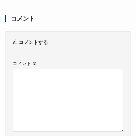
コメント
コメントする
コメント
※