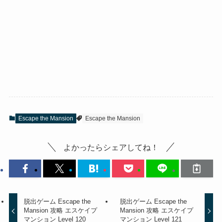
Escape the Mansion
Escape the Mansion
よかったらシェアしてね！
脱出ゲーム Escape the
脱出ゲーム Escape the
Mansion 攻略 エスケイプ
Mansion 攻略 エスケイプ
マンション Level 120
マンション Level 121