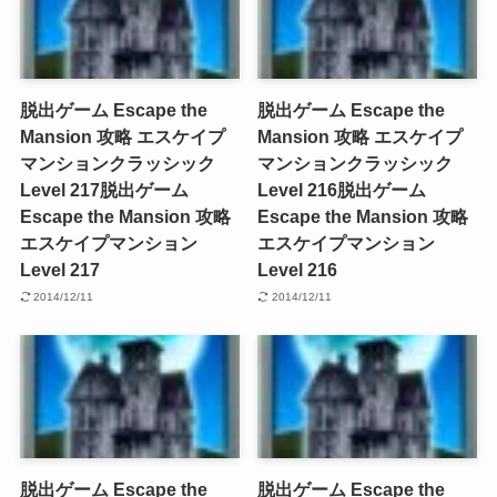
脱出ゲーム Escape the
脱出ゲーム Escape the
Mansion 攻略 エスケイプ
Mansion 攻略 エスケイプ
マンションクラッシック
マンションクラッシック
Level 217
脱出ゲーム
Level 216
脱出ゲーム
Escape the Mansion 攻略
Escape the Mansion 攻略
エスケイプマンション
エスケイプマンション
Level 217
Level 216
2014/12/11
2014/12/11
脱出ゲーム Escape the
脱出ゲーム Escape the