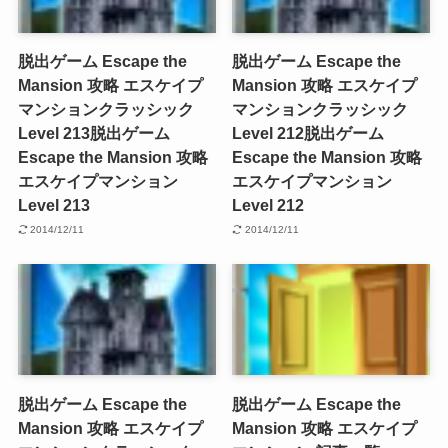
脱出ゲーム Escape the
脱出ゲーム Escape the
Mansion 攻略 エスケイプ
Mansion 攻略 エスケイプ
マンションクラッシック
マンションクラッシック
Level 213
脱出ゲーム
Level 212
脱出ゲーム
Escape the Mansion 攻略
Escape the Mansion 攻略
エスケイプマンション
エスケイプマンション
Level 213
Level 212
2014/12/11
2014/12/11
脱出ゲーム Escape the
脱出ゲーム Escape the
Mansion 攻略 エスケイプ
Mansion 攻略 エスケイプ