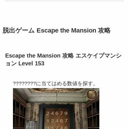
脱出ゲーム Escape the Mansion 攻略
Escape the Mansion 攻略 エスケイプマンシ
ョン Level 153
????????に当てはめる数値を探す。