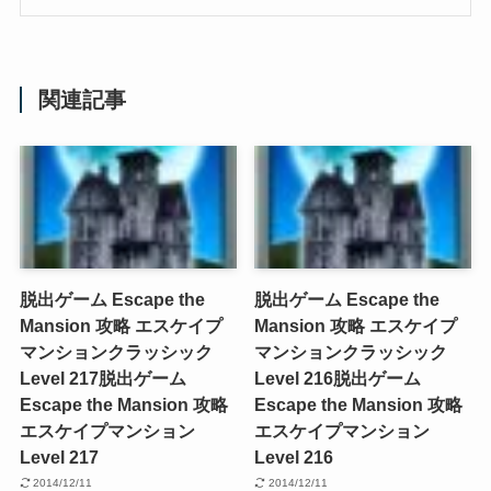
関連記事
脱出ゲーム Escape the
脱出ゲーム Escape the
Mansion 攻略 エスケイプ
Mansion 攻略 エスケイプ
マンションクラッシック
マンションクラッシック
Level 217
脱出ゲーム
Level 216
脱出ゲーム
Escape the Mansion 攻略
Escape the Mansion 攻略
エスケイプマンション
エスケイプマンション
Level 217
Level 216
2014/12/11
2014/12/11