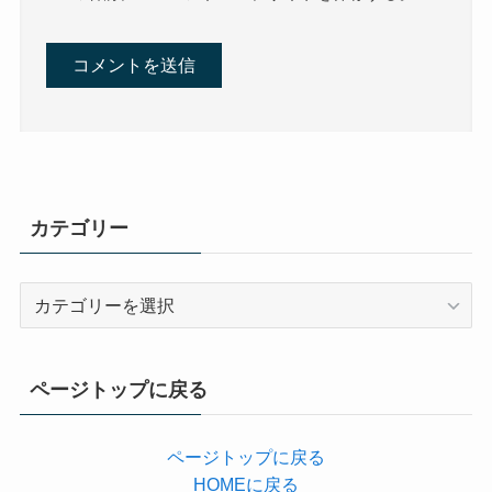
カテゴリー
カ
テ
ゴ
リ
ページトップに戻る
ー
ページトップに戻る
HOMEに戻る