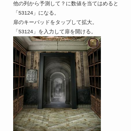
他の列から予測して？に数値を当てはめると
「53124」になる。
扉のキーパッドをタップして拡大。
「53124」を入力して扉を開ける。