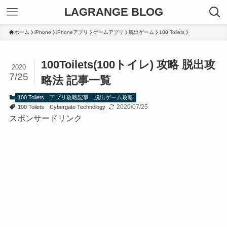
LAGRANGE BLOG
ホーム
iPhone
iPhoneアプリ
ゲームアプリ
脱出ゲーム
100 Toilets
100Toilets(100トイレ) 攻略 脱出攻
2020
7/25
略法 記事一覧
100 Toilets
アプリ攻略記事
脱出ゲーム攻略
2020/07/25
100 Toilets
Cybergate Technology
スポンサードリンク