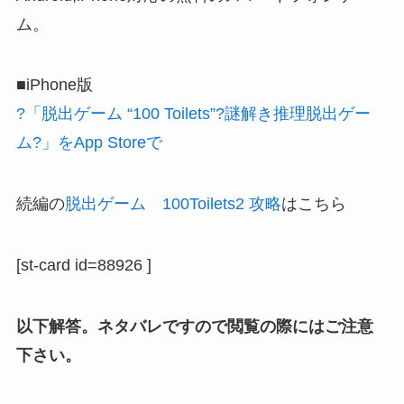
ム。
■iPhone版
?「脱出ゲーム “100 Toilets”?謎解き推理脱出ゲー
ム?」をApp Storeで
続編の
脱出ゲーム 100Toilets2 攻略
はこちら
[st-card id=88926 ]
以下解答。ネタバレですので閲覧の際にはご注意
下さい。