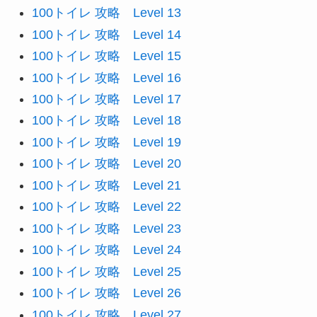
100トイレ 攻略 Level 13
100トイレ 攻略 Level 14
100トイレ 攻略 Level 15
100トイレ 攻略 Level 16
100トイレ 攻略 Level 17
100トイレ 攻略 Level 18
100トイレ 攻略 Level 19
100トイレ 攻略 Level 20
100トイレ 攻略 Level 21
100トイレ 攻略 Level 22
100トイレ 攻略 Level 23
100トイレ 攻略 Level 24
100トイレ 攻略 Level 25
100トイレ 攻略 Level 26
100トイレ 攻略 Level 27