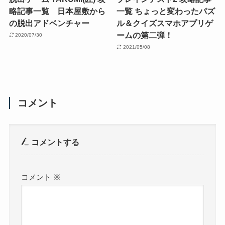
略記事一覧 日本屋敷から
一覧 ちょっと変わったパズ
の脱出アドベンチャー
ル＆クイズスマホアプリゲ
ームの第二弾！
2020/07/30
2021/05/08
コメント
コメントする
コメント
※