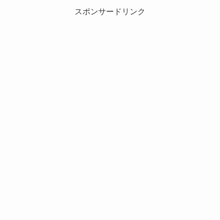
スポンサードリンク