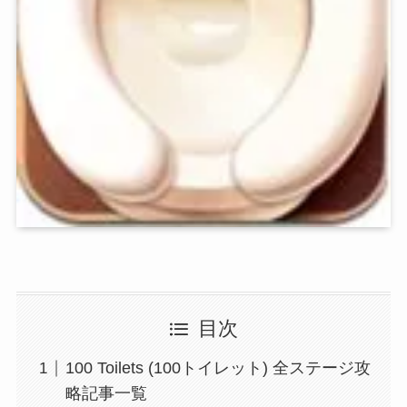
目次
100 Toilets (100トイレット) 全ステージ攻
略記事一覧