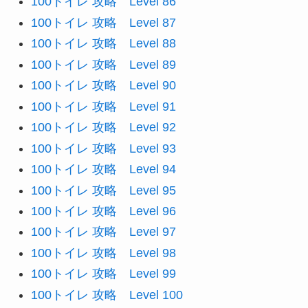
100トイレ 攻略 Level 86
100トイレ 攻略 Level 87
100トイレ 攻略 Level 88
100トイレ 攻略 Level 89
100トイレ 攻略 Level 90
100トイレ 攻略 Level 91
100トイレ 攻略 Level 92
100トイレ 攻略 Level 93
100トイレ 攻略 Level 94
100トイレ 攻略 Level 95
100トイレ 攻略 Level 96
100トイレ 攻略 Level 97
100トイレ 攻略 Level 98
100トイレ 攻略 Level 99
100トイレ 攻略 Level 100