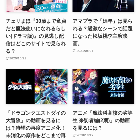
チェリまほ『30歳まで童貞
アマプラで「娼年」は見ら
だと魔法使いになれるらし
れる？過激なシーンで話題
い(ドラマ版)』の見逃し配
になった松坂桃李主演映
信はどこのサイトで見られ
画。
る？
2021/06/27
2020/10/21
「ドラゴンクエストダイの
アニメ「魔法科高校の劣等
大冒険」の動画を見るに
生 来訪者編(2期)」の動画
は？待望の再度アニメ化！
を見るには？
未消化の原作をどこまで再
2020/10/19