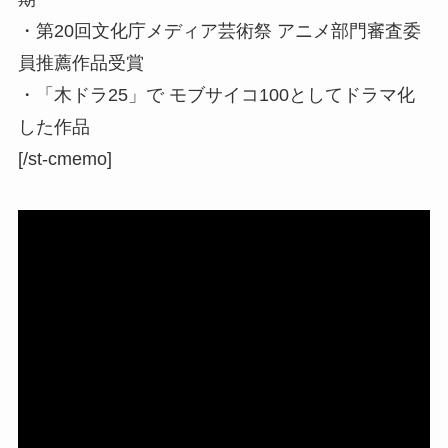
・第20回文化庁メディア芸術祭 アニメ部門審査委
員推薦作品受賞
・「木ドラ25」で モブサイコ100としてドラマ化
した作品
[/st-cmemo]