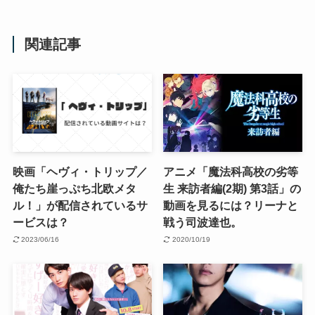
関連記事
映画「ヘヴィ・トリップ／
アニメ「魔法科高校の劣等
俺たち崖っぷち北欧メタ
生 来訪者編(2期) 第3話」の
ル！」が配信されているサ
動画を見るには？リーナと
ービスは？
戦う司波達也。
2023/06/16
2020/10/19