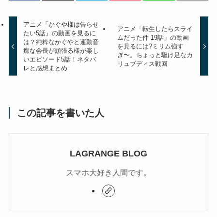
アニメ「かぐや様は告らせ
アニメ「転生したらスライ
たい5話』の動画を見るに
ムだった件 19話」の動画
は？純粋なかぐやと運動音
を見るには?ミリム強す
痴な会長が頑張る様が楽し
ぎ〜。ちょっと駆け足なカ
いエピソード5話！ネタバ
リュブディス戦回
レと感想まとめ
この記事を書いた人
LAGRANGE BLOG
スマホ大好き人間です。